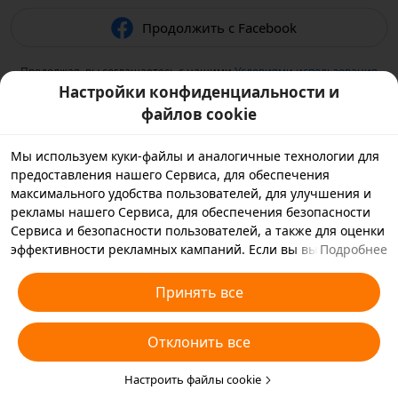
Продолжить с Facebook
Продолжая, вы соглашаетесь с нашими
Условиями использования
и подтверждаете, что прочитали нашу
Политику
Настройки конфиденциальности и
конфиденциальности
.
файлов cookie
Мы используем куки-файлы и аналогичные технологии для
предоставления нашего Сервиса, для обеспечения
максимального удобства пользователей, для улучшения и
рекламы нашего Сервиса, для обеспечения безопасности
Сервиса и безопасности пользователей, а также для оценки
эффективности рекламных кампаний. Если вы выбираете
Подробнее
«Принять все», вы соглашаетесь с тем, что мы и партнеры,
с которыми мы работаем, будем хранить куки-файлы и
Принять все
использовать аналогичные технологии на вашем
устройстве в рекламных целях. Вы также можете выбрать
Отклонить все
«Отклонить все», чтобы отклонить все необязательные
куки-файлы, или выбрать, какие типы куки-файлов
необходимо принять или отклонить. Для этого нажмите
Настроить файлы cookie