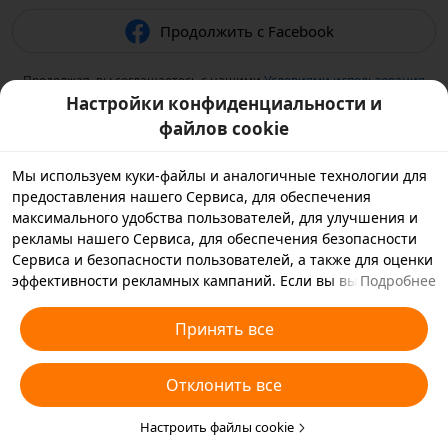
Продолжить с Facebook
Продолжая, вы соглашаетесь с нашими
Условиями использования
и подтверждаете, что прочитали нашу
Политику
Настройки конфиденциальности и
конфиденциальности
.
файлов cookie
Мы используем куки-файлы и аналогичные технологии для
предоставления нашего Сервиса, для обеспечения
максимального удобства пользователей, для улучшения и
рекламы нашего Сервиса, для обеспечения безопасности
Сервиса и безопасности пользователей, а также для оценки
эффективности рекламных кампаний. Если вы выбираете
Подробнее
«Принять все», вы соглашаетесь с тем, что мы и партнеры,
с которыми мы работаем, будем хранить куки-файлы и
Принять все
использовать аналогичные технологии на вашем
устройстве в рекламных целях. Вы также можете выбрать
Отклонить все
«Отклонить все», чтобы отклонить все необязательные
куки-файлы, или выбрать, какие типы куки-файлов
необходимо принять или отклонить. Для этого нажмите
Настроить файлы cookie