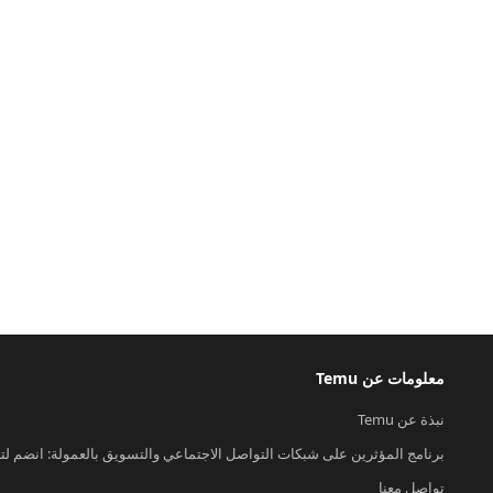
معلومات عن Temu
نبذة عن Temu
برنامج المؤثرين على شبكات التواصل الاجتماعي والتسويق بالعمولة: انضم لت
تواصل معنا