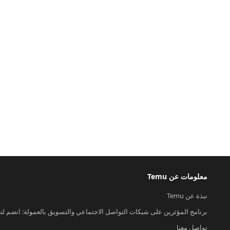
معلومات عن Temu
نبذة عن Temu
برنامج المؤثرين على شبكات التواصل الاجتماعي والتسويق بالعمولة: انضم لت
تواصل معنا