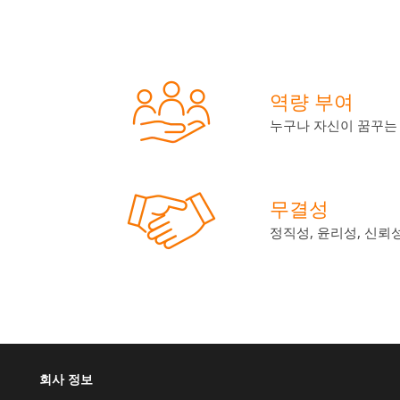
역량 부여
누구나 자신이 꿈꾸는
무결성
정직성, 윤리성, 신뢰
회사 정보