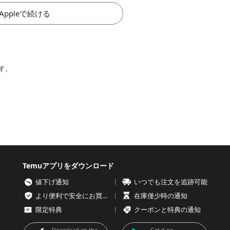
Appleで続ける
す。
Temuアプリをダウンロード
値下げ通知
いつでも注文を追跡可能
より便利で安全にお買い物を
在庫僅少時の通知
限定特典
クーポンと特典の通知
Download on the
Get it on