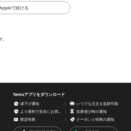
Appleで続ける
す。
Temuアプリをダウンロード
値下げ通知
いつでも注文を追跡可能
より便利で安全にお買い物を
在庫僅少時の通知
限定特典
クーポンと特典の通知
Download on the
Get it on