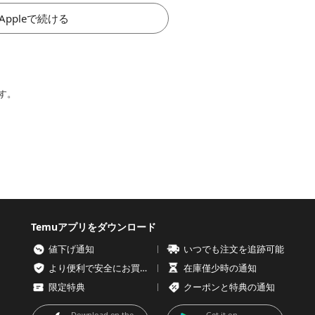
Appleで続ける
す。
Temuアプリをダウンロード
値下げ通知
いつでも注文を追跡可能
より便利で安全にお買い物を
在庫僅少時の通知
限定特典
クーポンと特典の通知
Download on the
Get it on