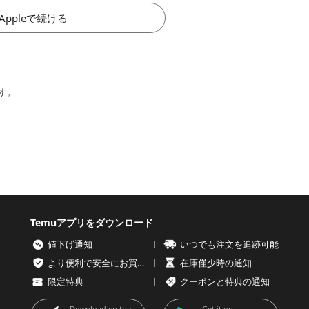
Appleで続ける
す。
Temuアプリをダウンロード
値下げ通知
いつでも注文を追跡可能
より便利で安全にお買い物を
在庫僅少時の通知
限定特典
クーポンと特典の通知
Download on the
Get it on