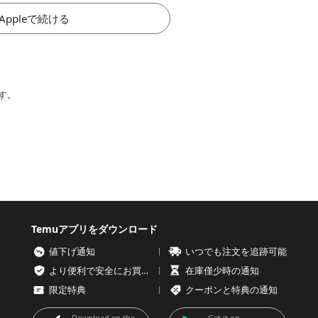
Appleで続ける
す。
Temuアプリをダウンロード
値下げ通知
いつでも注文を追跡可能
より便利で安全にお買い物を
在庫僅少時の通知
限定特典
クーポンと特典の通知
Download on the
Get it on