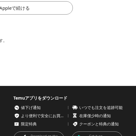
Appleで続ける
す。
Temuアプリをダウンロード
値下げ通知
いつでも注文を追跡可能
より便利で安全にお買い物を
在庫僅少時の通知
限定特典
クーポンと特典の通知
Download on the
Get it on