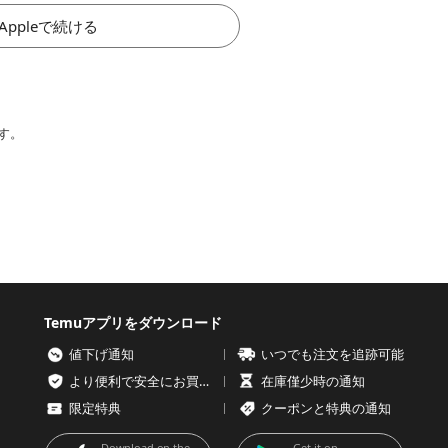
Appleで続ける
す。
Temuアプリをダウンロード
値下げ通知
いつでも注文を追跡可能
より便利で安全にお買い物を
在庫僅少時の通知
限定特典
クーポンと特典の通知
Download on the
Get it on