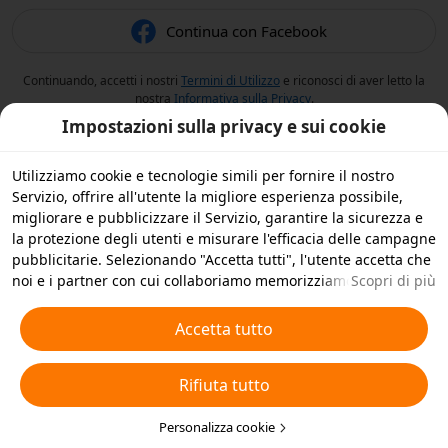
Continua con Facebook
Continuando, accetti i nostri
Termini di Utilizzo
e riconosci di aver letto la
nostra
Informativa sulla Privacy
.
Impostazioni sulla privacy e sui cookie
Utilizziamo cookie e tecnologie simili per fornire il nostro
Servizio, offrire all'utente la migliore esperienza possibile,
migliorare e pubblicizzare il Servizio, garantire la sicurezza e
la protezione degli utenti e misurare l'efficacia delle campagne
pubblicitarie. Selezionando "Accetta tutti", l'utente accetta che
noi e i partner con cui collaboriamo memorizziamo cookie e
Scopri di più
tecnologie simili sul dispositivo dell'utente per scopi
pubblicitari. L'utente può anche selezionare "Rifiuta tutti" per i
Accetta tutto
cookie non essenziali, oppure scegliere quali tipi di cookie
accettare o disattivare cliccando su "Personalizza cookie" qui
Rifiuta tutto
sotto o in qualsiasi momento nelle impostazioni sulla privacy.
Per ulteriori informazioni, visualizza la nostra
Informativa sui
Cookie e sulle Tecnologie Simili
Personalizza cookie
.