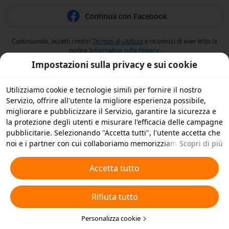
Continua con Facebook
Continuando, accetti i nostri
Termini di Utilizzo
e riconosci di aver letto la
nostra
Informativa sulla Privacy
.
Impostazioni sulla privacy e sui cookie
Utilizziamo cookie e tecnologie simili per fornire il nostro
Servizio, offrire all'utente la migliore esperienza possibile,
migliorare e pubblicizzare il Servizio, garantire la sicurezza e
la protezione degli utenti e misurare l'efficacia delle campagne
pubblicitarie. Selezionando "Accetta tutti", l'utente accetta che
noi e i partner con cui collaboriamo memorizziamo cookie e
Scopri di più
tecnologie simili sul dispositivo dell'utente per scopi
pubblicitari. L'utente può anche selezionare "Rifiuta tutti" per i
Accetta tutto
cookie non essenziali, oppure scegliere quali tipi di cookie
accettare o disattivare cliccando su "Personalizza cookie" qui
Rifiuta tutto
sotto o in qualsiasi momento nelle impostazioni sulla privacy.
Per ulteriori informazioni, visualizza la nostra
Informativa sui
Cookie e sulle Tecnologie Simili
Personalizza cookie
.