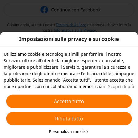
Continua con Facebook
Continuando, accetti i nostri
Termini di Utilizzo
e riconosci di aver letto la
nostra
Informativa sulla Privacy
.
Impostazioni sulla privacy e sui cookie
Utilizziamo cookie e tecnologie simili per fornire il nostro
Servizio, offrire all'utente la migliore esperienza possibile,
migliorare e pubblicizzare il Servizio, garantire la sicurezza e
la protezione degli utenti e misurare l'efficacia delle campagne
pubblicitarie. Selezionando "Accetta tutti", l'utente accetta che
noi e i partner con cui collaboriamo memorizziamo cookie e
Scopri di più
tecnologie simili sul dispositivo dell'utente per scopi
pubblicitari. L'utente può anche selezionare "Rifiuta tutti" per i
Accetta tutto
cookie non essenziali, oppure scegliere quali tipi di cookie
accettare o disattivare cliccando su "Personalizza cookie" qui
Rifiuta tutto
sotto o in qualsiasi momento nelle impostazioni sulla privacy.
Per ulteriori informazioni, visualizza la nostra
Informativa sui
Cookie e sulle Tecnologie Simili
Personalizza cookie
.