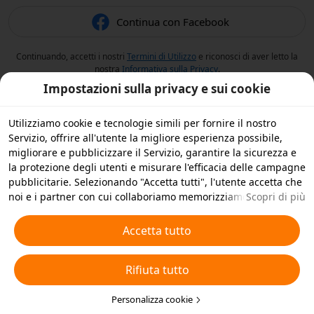
Continua con Facebook
Continuando, accetti i nostri
Termini di Utilizzo
e riconosci di aver letto la
nostra
Informativa sulla Privacy
.
Impostazioni sulla privacy e sui cookie
Utilizziamo cookie e tecnologie simili per fornire il nostro
Servizio, offrire all'utente la migliore esperienza possibile,
migliorare e pubblicizzare il Servizio, garantire la sicurezza e
la protezione degli utenti e misurare l'efficacia delle campagne
pubblicitarie. Selezionando "Accetta tutti", l'utente accetta che
noi e i partner con cui collaboriamo memorizziamo cookie e
Scopri di più
tecnologie simili sul dispositivo dell'utente per scopi
pubblicitari. L'utente può anche selezionare "Rifiuta tutti" per i
Accetta tutto
cookie non essenziali, oppure scegliere quali tipi di cookie
accettare o disattivare cliccando su "Personalizza cookie" qui
Rifiuta tutto
sotto o in qualsiasi momento nelle impostazioni sulla privacy.
Per ulteriori informazioni, visualizza la nostra
Informativa sui
Cookie e sulle Tecnologie Simili
Personalizza cookie
.