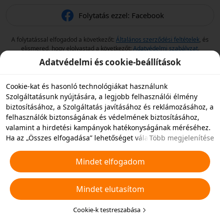
Folytatás ezzel: Facebook
A folytatással elfogadod a következőt:
Általános szerződési feltételek
, és
elismered, hogy elolvastad a következőt:
Adatvédelmi szabályzat
.
Adatvédelmi és cookie-beállítások
Cookie-kat és hasonló technológiákat használunk
Szolgáltatásunk nyújtására, a legjobb felhasználói élmény
biztosításához, a Szolgáltatás javításához és reklámozásához, a
felhasználók biztonságának és védelmének biztosításához,
valamint a hirdetési kampányok hatékonyságának méréséhez.
Ha az „Összes elfogadása” lehetőséget választja, akkor
Több megjelenítése
beleegyezik abba, hogy mi és a partnereink cookie-kat és
hasonló technológiákat tároljunk az eszközén hirdetési célokra.
Mindet elfogadom
Elutasíthatja az összes nem alapvető cookie-t, vagy az alábbi
„Cookie-k testreszabása” gombra kattintva vagy az adatvédelmi
Mindet elutasítom
beállításoknál bármikor kiválaszthatja, hogy mely típusú
cookie-kat szeretné elfogadni vagy letiltani. További
részletekért lásd a
Cookie-kra és hasonló technológiákra
Cookie-k testreszabása