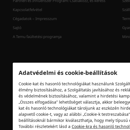
Partneri és Influenszer Program: Csatlakozz, és keress
Szel
Kapcsolatfelvétel
Szál
Cégadatok – Impresszum
Term
Sajtó
Gyan
A Temu faültetési programja
Mini
Adatvédelmi és cookie-beállítások
Cookie-kat és hasonló technológiákat használunk Szolgált
élmény biztosításához, a Szolgáltatás javításához és re
és védelmének biztosításához, valamint a hirdetési ka
„Összes elfogadása” lehetőséget választja, akkor beleegy
Biztonsági tanúsítvány
kat és hasonló technológiákat tároljunk az eszközén hirde
alapvető cookie-t, vagy az alábbi „Cookie-k testreszabás
beállításoknál bármikor kiválaszthatja, hogy mely típusú c
További részletekért lásd a
Cookie-kra és hasonló techno