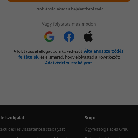
Problémád akadt a bejelentkezéssel?
Vagy folytatás más módon
A folytatással elfogadod a következőt:
Általános szerződési
feltételek
, és elismered, hogy elolvastad a következőt:
Adatvédelmi szabályzat
.
félszolgálat
Súgó
zaküldési és visszatérítési szabályzat
Ügyfélszolgálat és GYIK