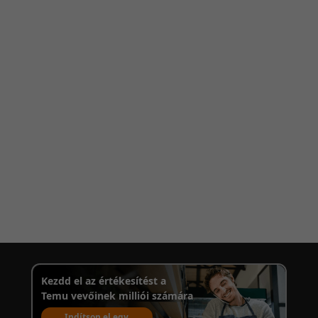
Kezdd el az értékesítést a
Temu vevőinek milliói számára
Indítson el egy