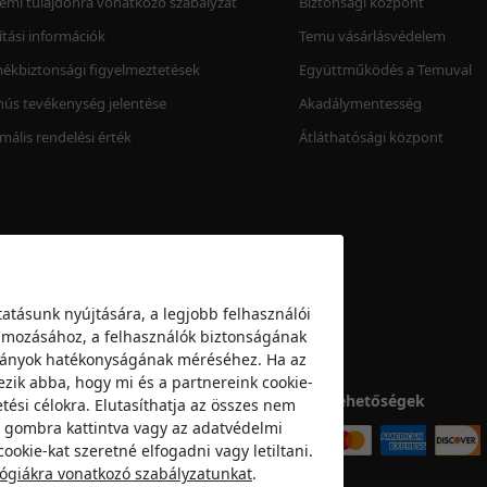
lemi tulajdonra vonatkozó szabályzat
Biztonsági központ
lítási információk
Temu vásárlásvédelem
ékbiztonsági figyelmeztetések
Együttműködés a Temuval
ús tevékenység jelentése
Akadálymentesség
mális rendelési érték
Átláthatósági központ
atásunk nyújtására, a legjobb felhasználói
klámozásához, a felhasználók biztonságának
mpányok hatékonyságának méréséhez. Ha az
ezik abba, hogy mi és a partnereink cookie-
Fizetési lehetőségek
tési célokra. Elutasíthatja az összes nem
a” gombra kattintva vagy az adatvédelmi
ookie-kat szeretné elfogadni vagy letiltani.
lógiákra vonatkozó szabályzatunkat
.