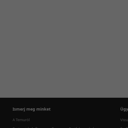
Ismerj meg minket
Ügy
A Temuról
Viss