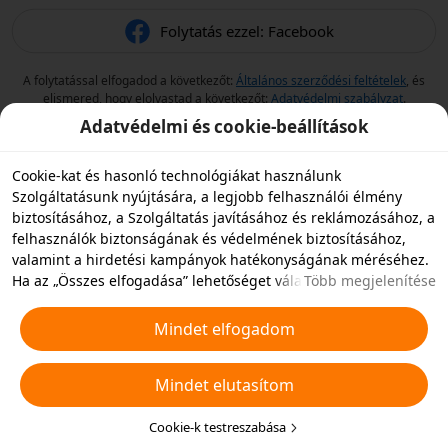
Folytatás ezzel: Facebook
A folytatással elfogadod a következőt:
Általános szerződési feltételek
, és
elismered, hogy elolvastad a következőt:
Adatvédelmi szabályzat
.
Adatvédelmi és cookie-beállítások
Cookie-kat és hasonló technológiákat használunk
Szolgáltatásunk nyújtására, a legjobb felhasználói élmény
biztosításához, a Szolgáltatás javításához és reklámozásához, a
felhasználók biztonságának és védelmének biztosításához,
valamint a hirdetési kampányok hatékonyságának méréséhez.
Ha az „Összes elfogadása” lehetőséget választja, akkor
Több megjelenítése
beleegyezik abba, hogy mi és a partnereink cookie-kat és
hasonló technológiákat tároljunk az eszközén hirdetési célokra.
Mindet elfogadom
Elutasíthatja az összes nem alapvető cookie-t, vagy az alábbi
„Cookie-k testreszabása” gombra kattintva vagy az adatvédelmi
Mindet elutasítom
beállításoknál bármikor kiválaszthatja, hogy mely típusú
cookie-kat szeretné elfogadni vagy letiltani. További
részletekért lásd a
Cookie-kra és hasonló technológiákra
Cookie-k testreszabása