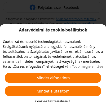
Folytatás ezzel: Facebook
A folytatással elfogadod a következőt:
Általános szerződési feltételek
, és
elismered, hogy elolvastad a következőt:
Adatvédelmi szabályzat
.
Adatvédelmi és cookie-beállítások
Cookie-kat és hasonló technológiákat használunk
Szolgáltatásunk nyújtására, a legjobb felhasználói élmény
biztosításához, a Szolgáltatás javításához és reklámozásához, a
felhasználók biztonságának és védelmének biztosításához,
valamint a hirdetési kampányok hatékonyságának méréséhez.
Ha az „Összes elfogadása” lehetőséget választja, akkor
Több megjelenítése
beleegyezik abba, hogy mi és a partnereink cookie-kat és
hasonló technológiákat tároljunk az eszközén hirdetési célokra.
Mindet elfogadom
Elutasíthatja az összes nem alapvető cookie-t, vagy az alábbi
„Cookie-k testreszabása” gombra kattintva vagy az adatvédelmi
Mindet elutasítom
beállításoknál bármikor kiválaszthatja, hogy mely típusú
cookie-kat szeretné elfogadni vagy letiltani. További
részletekért lásd a
Cookie-kra és hasonló technológiákra
Cookie-k testreszabása