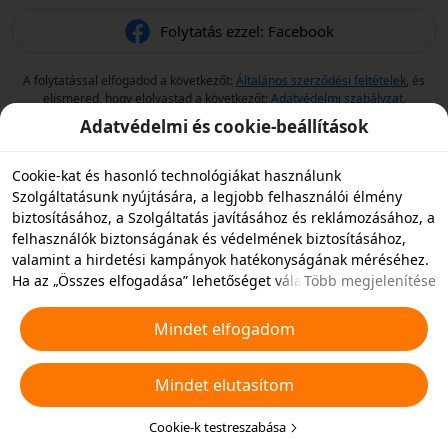
Folytatás ezzel: Facebook
A folytatással elfogadod a következőt:
Általános szerződési feltételek
, és
elismered, hogy elolvastad a következőt:
Adatvédelmi szabályzat
.
Adatvédelmi és cookie-beállítások
Cookie-kat és hasonló technológiákat használunk
Szolgáltatásunk nyújtására, a legjobb felhasználói élmény
biztosításához, a Szolgáltatás javításához és reklámozásához, a
felhasználók biztonságának és védelmének biztosításához,
valamint a hirdetési kampányok hatékonyságának méréséhez.
Ha az „Összes elfogadása” lehetőséget választja, akkor
Több megjelenítése
beleegyezik abba, hogy mi és a partnereink cookie-kat és
hasonló technológiákat tároljunk az eszközén hirdetési célokra.
Mindet elfogadom
Elutasíthatja az összes nem alapvető cookie-t, vagy az alábbi
„Cookie-k testreszabása” gombra kattintva vagy az adatvédelmi
Mindet elutasítom
beállításoknál bármikor kiválaszthatja, hogy mely típusú
cookie-kat szeretné elfogadni vagy letiltani. További
részletekért lásd a
Cookie-kra és hasonló technológiákra
Cookie-k testreszabása