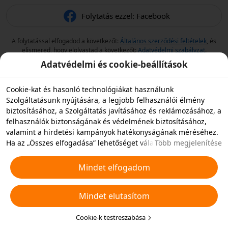
Folytatás ezzel: Facebook
A folytatással elfogadod a következőt:
Általános szerződési feltételek
, és
elismered, hogy elolvastad a következőt:
Adatvédelmi szabályzat
.
Adatvédelmi és cookie-beállítások
Cookie-kat és hasonló technológiákat használunk
Szolgáltatásunk nyújtására, a legjobb felhasználói élmény
biztosításához, a Szolgáltatás javításához és reklámozásához, a
felhasználók biztonságának és védelmének biztosításához,
valamint a hirdetési kampányok hatékonyságának méréséhez.
Ha az „Összes elfogadása” lehetőséget választja, akkor
Több megjelenítése
beleegyezik abba, hogy mi és a partnereink cookie-kat és
hasonló technológiákat tároljunk az eszközén hirdetési célokra.
Mindet elfogadom
Elutasíthatja az összes nem alapvető cookie-t, vagy az alábbi
„Cookie-k testreszabása” gombra kattintva vagy az adatvédelmi
Mindet elutasítom
beállításoknál bármikor kiválaszthatja, hogy mely típusú
cookie-kat szeretné elfogadni vagy letiltani. További
részletekért lásd a
Cookie-kra és hasonló technológiákra
Cookie-k testreszabása