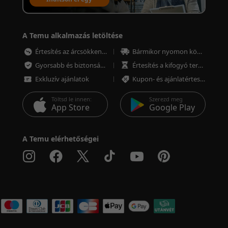
értékesítési fiókot
A Temu alkalmazás letöltése
Értesítés az árcsökkenésről
Bármikor nyomon követheted a megrendeléseket
Gyorsabb és biztonságosabb fizetés
Értesítés a kifogyó termékekről
Exkluzív ajánlatok
Kupon- és ajánlatértesítések
Töltsd le innen:
Szerezd meg
App Store
Google Play
A Temu elérhetőségei