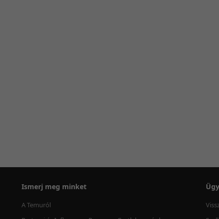
Ismerj meg minket
Ügy
A Temuról
Viss