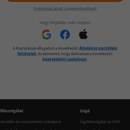
Problémád akadt a bejelentkezéssel?
Vagy folytatás más módon
A folytatással elfogadod a következőt:
Általános szerződési
feltételek
, és elismered, hogy elolvastad a következőt:
Adatvédelmi szabályzat
.
félszolgálat
Súgó
zaküldési és visszatérítési szabályzat
Ügyfélszolgálat és GYIK