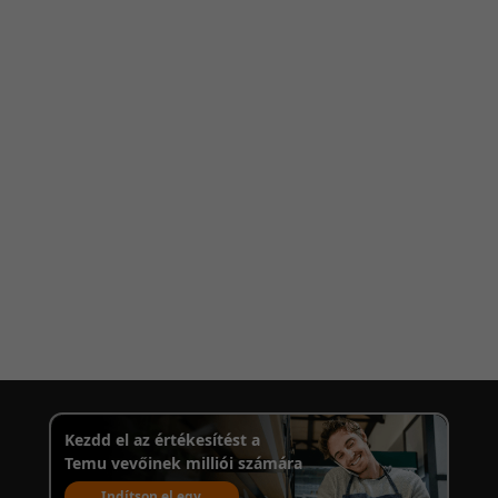
Kezdd el az értékesítést a
Temu vevőinek milliói számára
Indítson el egy