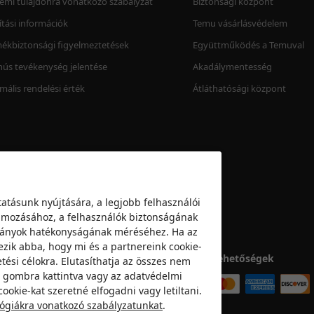
lemi tulajdonra vonatkozó szabályzat
Biztonsági központ
lítási információk
Temu vásárlásvédelem
ékbiztonsági figyelmeztetések
Együttműködés a Temuval
ús tevékenység jelentése
Akadálymentesség
mális rendelési érték
Átláthatósági központ
atásunk nyújtására, a legjobb felhasználói
klámozásához, a felhasználók biztonságának
mpányok hatékonyságának méréséhez. Ha az
ezik abba, hogy mi és a partnereink cookie-
Fizetési lehetőségek
tési célokra. Elutasíthatja az összes nem
a” gombra kattintva vagy az adatvédelmi
ookie-kat szeretné elfogadni vagy letiltani.
lógiákra vonatkozó szabályzatunkat
.