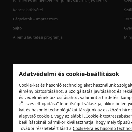
Partneri és Influenszer Program: Csatlakozz, és keress
Szel
Kapcsolatfelvétel
Szál
Cégadatok – Impresszum
Term
Sajtó
Gyan
A Temu faültetési programja
Mini
Adatvédelmi és cookie-beállítások
Cookie-kat és hasonló technológiákat használunk Szolgált
élmény biztosításához, a Szolgáltatás javításához és re
és védelmének biztosításához, valamint a hirdetési ka
„Összes elfogadása” lehetőséget választja, akkor beleegy
Biztonsági tanúsítvány
kat és hasonló technológiákat tároljunk az eszközén hirde
alapvető cookie-t, vagy az alábbi „Cookie-k testreszabás
beállításoknál bármikor kiválaszthatja, hogy mely típusú c
További részletekért lásd a
Cookie-kra és hasonló techno