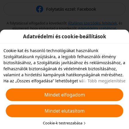
Folytatás ezzel: Facebook
A folytatással elfogadod a következőt:
Általános szerződési feltételek
, és
elismered, hogy elolvastad a következőt:
Adatvédelmi szabályzat
.
Adatvédelmi és cookie-beállítások
Cookie-kat és hasonló technológiákat használunk
Szolgáltatásunk nyújtására, a legjobb felhasználói élmény
biztosításához, a Szolgáltatás javításához és reklámozásához, a
felhasználók biztonságának és védelmének biztosításához,
valamint a hirdetési kampányok hatékonyságának méréséhez.
Ha az „Összes elfogadása” lehetőséget választja, akkor
Több megjelenítése
beleegyezik abba, hogy mi és a partnereink cookie-kat és
hasonló technológiákat tároljunk az eszközén hirdetési célokra.
Mindet elfogadom
Elutasíthatja az összes nem alapvető cookie-t, vagy az alábbi
„Cookie-k testreszabása” gombra kattintva vagy az adatvédelmi
Mindet elutasítom
beállításoknál bármikor kiválaszthatja, hogy mely típusú
cookie-kat szeretné elfogadni vagy letiltani. További
részletekért lásd a
Cookie-kra és hasonló technológiákra
Cookie-k testreszabása