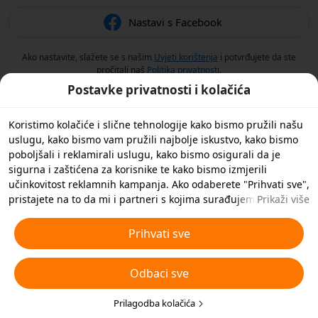
Nastavi s Facebook
Ako nastavite, slažete se s našim
Uvjeti korištenja
i potvrđujete da ste
pročitali naš
Politika privatnosti
.
Postavke privatnosti i kolačića
Koristimo kolačiće i slične tehnologije kako bismo pružili našu
uslugu, kako bismo vam pružili najbolje iskustvo, kako bismo
poboljšali i reklamirali uslugu, kako bismo osigurali da je
sigurna i zaštićena za korisnike te kako bismo izmjerili
učinkovitost reklamnih kampanja. Ako odaberete "Prihvati sve",
pristajete na to da mi i partneri s kojima surađujemo
Prikaži više
spremamo kolačiće i slične tehnologije na vaš uređaj u svrhe
oglašavanja. Također možete 'Odbiti sve' nebitne kolačiće ili
Prihvati sve
odabrati koje vrste kolačića želite prihvatiti ili onemogućiti
klikom na 'Prilagodi kolačiće' ispod ili u bilo kojem trenutku u
Odbaci sve
svojim postavkama privatnosti. Za više pojedinosti pogledajte
naša
Pravila o kolačićima i sličnim tehnologijama
.
Prilagodba kolačića