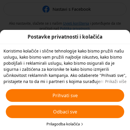
Nastavi s Facebook
Ako nastavite, slažete se s našim
Uvjeti korištenja
i potvrđujete da ste
pročitali naš
Politika privatnosti
.
Postavke privatnosti i kolačića
Koristimo kolačiće i slične tehnologije kako bismo pružili našu
uslugu, kako bismo vam pružili najbolje iskustvo, kako bismo
poboljšali i reklamirali uslugu, kako bismo osigurali da je
sigurna i zaštićena za korisnike te kako bismo izmjerili
učinkovitost reklamnih kampanja. Ako odaberete "Prihvati sve",
pristajete na to da mi i partneri s kojima surađujemo
Prikaži više
spremamo kolačiće i slične tehnologije na vaš uređaj u svrhe
oglašavanja. Također možete 'Odbiti sve' nebitne kolačiće ili
Prihvati sve
odabrati koje vrste kolačića želite prihvatiti ili onemogućiti
klikom na 'Prilagodi kolačiće' ispod ili u bilo kojem trenutku u
Odbaci sve
svojim postavkama privatnosti. Za više pojedinosti pogledajte
naša
Pravila o kolačićima i sličnim tehnologijama
.
Prilagodba kolačića