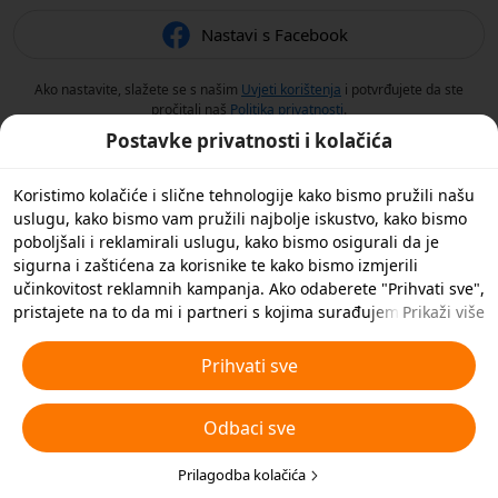
Nastavi s Facebook
Ako nastavite, slažete se s našim
Uvjeti korištenja
i potvrđujete da ste
pročitali naš
Politika privatnosti
.
Postavke privatnosti i kolačića
Koristimo kolačiće i slične tehnologije kako bismo pružili našu
uslugu, kako bismo vam pružili najbolje iskustvo, kako bismo
poboljšali i reklamirali uslugu, kako bismo osigurali da je
sigurna i zaštićena za korisnike te kako bismo izmjerili
učinkovitost reklamnih kampanja. Ako odaberete "Prihvati sve",
pristajete na to da mi i partneri s kojima surađujemo
Prikaži više
spremamo kolačiće i slične tehnologije na vaš uređaj u svrhe
oglašavanja. Također možete 'Odbiti sve' nebitne kolačiće ili
Prihvati sve
odabrati koje vrste kolačića želite prihvatiti ili onemogućiti
klikom na 'Prilagodi kolačiće' ispod ili u bilo kojem trenutku u
Odbaci sve
svojim postavkama privatnosti. Za više pojedinosti pogledajte
naša
Pravila o kolačićima i sličnim tehnologijama
.
Prilagodba kolačića