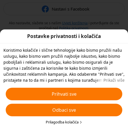
Nastavi s Facebook
Ako nastavite, slažete se s našim
Uvjeti korištenja
i potvrđujete da ste
pročitali naš
Politika privatnosti
.
Postavke privatnosti i kolačića
Koristimo kolačiće i slične tehnologije kako bismo pružili našu
uslugu, kako bismo vam pružili najbolje iskustvo, kako bismo
poboljšali i reklamirali uslugu, kako bismo osigurali da je
sigurna i zaštićena za korisnike te kako bismo izmjerili
učinkovitost reklamnih kampanja. Ako odaberete "Prihvati sve",
pristajete na to da mi i partneri s kojima surađujemo
Prikaži više
spremamo kolačiće i slične tehnologije na vaš uređaj u svrhe
oglašavanja. Također možete 'Odbiti sve' nebitne kolačiće ili
Prihvati sve
odabrati koje vrste kolačića želite prihvatiti ili onemogućiti
klikom na 'Prilagodi kolačiće' ispod ili u bilo kojem trenutku u
Odbaci sve
svojim postavkama privatnosti. Za više pojedinosti pogledajte
naša
Pravila o kolačićima i sličnim tehnologijama
.
Prilagodba kolačića