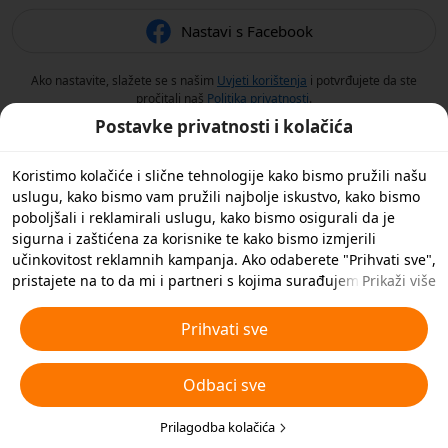
Nastavi s Facebook
Ako nastavite, slažete se s našim
Uvjeti korištenja
i potvrđujete da ste
pročitali naš
Politika privatnosti
.
Postavke privatnosti i kolačića
Koristimo kolačiće i slične tehnologije kako bismo pružili našu
uslugu, kako bismo vam pružili najbolje iskustvo, kako bismo
poboljšali i reklamirali uslugu, kako bismo osigurali da je
sigurna i zaštićena za korisnike te kako bismo izmjerili
učinkovitost reklamnih kampanja. Ako odaberete "Prihvati sve",
pristajete na to da mi i partneri s kojima surađujemo
Prikaži više
spremamo kolačiće i slične tehnologije na vaš uređaj u svrhe
oglašavanja. Također možete 'Odbiti sve' nebitne kolačiće ili
Prihvati sve
odabrati koje vrste kolačića želite prihvatiti ili onemogućiti
klikom na 'Prilagodi kolačiće' ispod ili u bilo kojem trenutku u
Odbaci sve
svojim postavkama privatnosti. Za više pojedinosti pogledajte
naša
Pravila o kolačićima i sličnim tehnologijama
.
Prilagodba kolačića