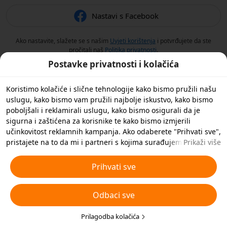
Nastavi s Facebook
Ako nastavite, slažete se s našim
Uvjeti korištenja
i potvrđujete da ste
pročitali naš
Politika privatnosti
.
Postavke privatnosti i kolačića
Koristimo kolačiće i slične tehnologije kako bismo pružili našu
uslugu, kako bismo vam pružili najbolje iskustvo, kako bismo
poboljšali i reklamirali uslugu, kako bismo osigurali da je
sigurna i zaštićena za korisnike te kako bismo izmjerili
učinkovitost reklamnih kampanja. Ako odaberete "Prihvati sve",
pristajete na to da mi i partneri s kojima surađujemo
Prikaži više
spremamo kolačiće i slične tehnologije na vaš uređaj u svrhe
oglašavanja. Također možete 'Odbiti sve' nebitne kolačiće ili
Prihvati sve
odabrati koje vrste kolačića želite prihvatiti ili onemogućiti
klikom na 'Prilagodi kolačiće' ispod ili u bilo kojem trenutku u
Odbaci sve
svojim postavkama privatnosti. Za više pojedinosti pogledajte
naša
Pravila o kolačićima i sličnim tehnologijama
.
Prilagodba kolačića