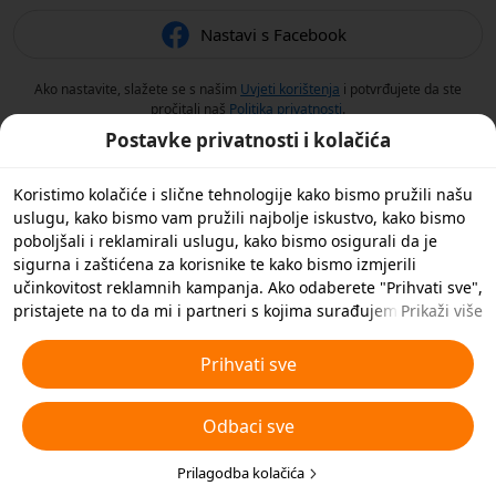
Nastavi s Facebook
Ako nastavite, slažete se s našim
Uvjeti korištenja
i potvrđujete da ste
pročitali naš
Politika privatnosti
.
Postavke privatnosti i kolačića
Koristimo kolačiće i slične tehnologije kako bismo pružili našu
uslugu, kako bismo vam pružili najbolje iskustvo, kako bismo
poboljšali i reklamirali uslugu, kako bismo osigurali da je
sigurna i zaštićena za korisnike te kako bismo izmjerili
učinkovitost reklamnih kampanja. Ako odaberete "Prihvati sve",
pristajete na to da mi i partneri s kojima surađujemo
Prikaži više
spremamo kolačiće i slične tehnologije na vaš uređaj u svrhe
oglašavanja. Također možete 'Odbiti sve' nebitne kolačiće ili
Prihvati sve
odabrati koje vrste kolačića želite prihvatiti ili onemogućiti
klikom na 'Prilagodi kolačiće' ispod ili u bilo kojem trenutku u
Odbaci sve
svojim postavkama privatnosti. Za više pojedinosti pogledajte
naša
Pravila o kolačićima i sličnim tehnologijama
.
Prilagodba kolačića