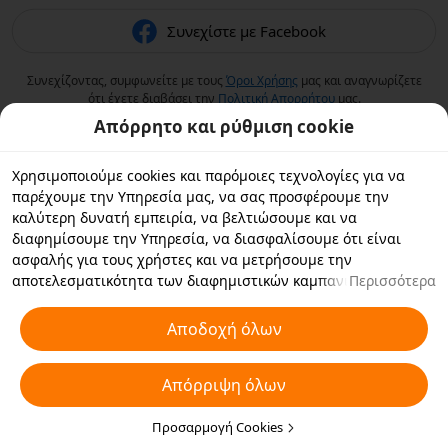
Συνεχίστε με Facebook
Συνεχίζοντας, συμφωνείτε με τους
Όροι Χρήσης
μας και αναγνωρίζετε
ότι έχετε διαβάσει την
Πολιτική Aπορρήτου
μας.
Απόρρητο και ρύθμιση cookie
Χρησιμοποιούμε cookies και παρόμοιες τεχνολογίες για να
παρέχουμε την Υπηρεσία μας, να σας προσφέρουμε την
καλύτερη δυνατή εμπειρία, να βελτιώσουμε και να
διαφημίσουμε την Υπηρεσία, να διασφαλίσουμε ότι είναι
ασφαλής για τους χρήστες και να μετρήσουμε την
αποτελεσματικότητα των διαφημιστικών καμπανιών. Εάν
Περισσότερα
επιλέξετε «Αποδοχή όλων», συμφωνείτε με εμάς και τους
συνεργάτες με τους οποίους συνεργαζόμαστε να αποθηκεύουν
Αποδοχή όλων
cookies και παρόμοιες τεχνολογίες στη συσκευή σας για
διαφημιστικούς σκοπούς. Μπορείτε επίσης να κάνετε
Απόρριψη όλων
"Απόρριψη όλων" για τα μη απαραίτητα cookie ή να επιλέξετε
ποιους τύπους cookies θέλετε να αποδεχτείτε ή να
απενεργοποιήσετε κάνοντας κλικ στην επιλογή "Προσαρμογή
Προσαρμογή Cookies