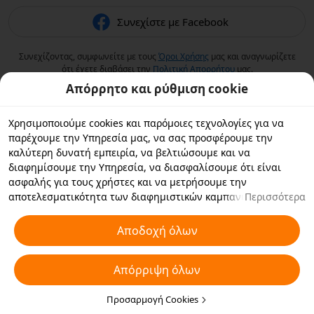
Συνεχίστε με Facebook
Συνεχίζοντας, συμφωνείτε με τους
Όροι Χρήσης
μας και αναγνωρίζετε
ότι έχετε διαβάσει την
Πολιτική Aπορρήτου
μας.
Απόρρητο και ρύθμιση cookie
Χρησιμοποιούμε cookies και παρόμοιες τεχνολογίες για να
παρέχουμε την Υπηρεσία μας, να σας προσφέρουμε την
καλύτερη δυνατή εμπειρία, να βελτιώσουμε και να
διαφημίσουμε την Υπηρεσία, να διασφαλίσουμε ότι είναι
ασφαλής για τους χρήστες και να μετρήσουμε την
αποτελεσματικότητα των διαφημιστικών καμπανιών. Εάν
Περισσότερα
επιλέξετε «Αποδοχή όλων», συμφωνείτε με εμάς και τους
συνεργάτες με τους οποίους συνεργαζόμαστε να αποθηκεύουν
Αποδοχή όλων
cookies και παρόμοιες τεχνολογίες στη συσκευή σας για
διαφημιστικούς σκοπούς. Μπορείτε επίσης να κάνετε
Απόρριψη όλων
"Απόρριψη όλων" για τα μη απαραίτητα cookie ή να επιλέξετε
ποιους τύπους cookies θέλετε να αποδεχτείτε ή να
απενεργοποιήσετε κάνοντας κλικ στην επιλογή "Προσαρμογή
Προσαρμογή Cookies