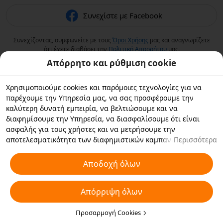
Συνεχίστε με Facebook
Συνεχίζοντας, συμφωνείτε με τους
Όροι Χρήσης
μας και αναγνωρίζετε
ότι έχετε διαβάσει την
Πολιτική Aπορρήτου
μας.
Απόρρητο και ρύθμιση cookie
Χρησιμοποιούμε cookies και παρόμοιες τεχνολογίες για να
παρέχουμε την Υπηρεσία μας, να σας προσφέρουμε την
καλύτερη δυνατή εμπειρία, να βελτιώσουμε και να
διαφημίσουμε την Υπηρεσία, να διασφαλίσουμε ότι είναι
ασφαλής για τους χρήστες και να μετρήσουμε την
αποτελεσματικότητα των διαφημιστικών καμπανιών. Εάν
Περισσότερα
επιλέξετε «Αποδοχή όλων», συμφωνείτε με εμάς και τους
συνεργάτες με τους οποίους συνεργαζόμαστε να αποθηκεύουν
Αποδοχή όλων
cookies και παρόμοιες τεχνολογίες στη συσκευή σας για
διαφημιστικούς σκοπούς. Μπορείτε επίσης να κάνετε
Απόρριψη όλων
"Απόρριψη όλων" για τα μη απαραίτητα cookie ή να επιλέξετε
ποιους τύπους cookies θέλετε να αποδεχτείτε ή να
απενεργοποιήσετε κάνοντας κλικ στην επιλογή "Προσαρμογή
Προσαρμογή Cookies