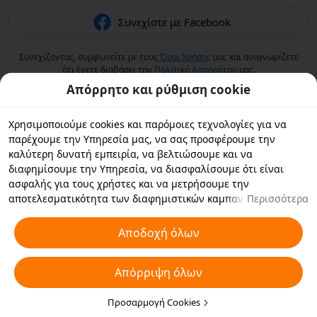
Συνεχίστε με Facebook
Συνεχίζοντας, συμφωνείτε με τους
Όροι Χρήσης
μας και αναγνωρίζετε
ότι έχετε διαβάσει την
Πολιτική Aπορρήτου
μας.
Απόρρητο και ρύθμιση cookie
Χρησιμοποιούμε cookies και παρόμοιες τεχνολογίες για να
παρέχουμε την Υπηρεσία μας, να σας προσφέρουμε την
καλύτερη δυνατή εμπειρία, να βελτιώσουμε και να
διαφημίσουμε την Υπηρεσία, να διασφαλίσουμε ότι είναι
ασφαλής για τους χρήστες και να μετρήσουμε την
αποτελεσματικότητα των διαφημιστικών καμπανιών. Εάν
Περισσότερα
επιλέξετε «Αποδοχή όλων», συμφωνείτε με εμάς και τους
συνεργάτες με τους οποίους συνεργαζόμαστε να αποθηκεύουν
Αποδοχή όλων
cookies και παρόμοιες τεχνολογίες στη συσκευή σας για
διαφημιστικούς σκοπούς. Μπορείτε επίσης να κάνετε
Απόρριψη όλων
"Απόρριψη όλων" για τα μη απαραίτητα cookie ή να επιλέξετε
ποιους τύπους cookies θέλετε να αποδεχτείτε ή να
απενεργοποιήσετε κάνοντας κλικ στην επιλογή "Προσαρμογή
Προσαρμογή Cookies