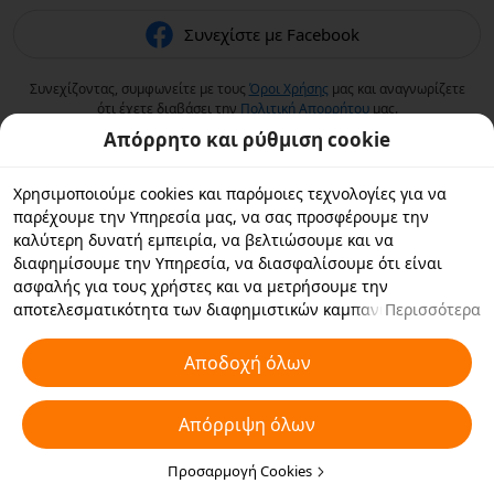
Συνεχίστε με Facebook
Συνεχίζοντας, συμφωνείτε με τους
Όροι Χρήσης
μας και αναγνωρίζετε
ότι έχετε διαβάσει την
Πολιτική Aπορρήτου
μας.
Απόρρητο και ρύθμιση cookie
Χρησιμοποιούμε cookies και παρόμοιες τεχνολογίες για να
παρέχουμε την Υπηρεσία μας, να σας προσφέρουμε την
καλύτερη δυνατή εμπειρία, να βελτιώσουμε και να
διαφημίσουμε την Υπηρεσία, να διασφαλίσουμε ότι είναι
ασφαλής για τους χρήστες και να μετρήσουμε την
αποτελεσματικότητα των διαφημιστικών καμπανιών. Εάν
Περισσότερα
επιλέξετε «Αποδοχή όλων», συμφωνείτε με εμάς και τους
συνεργάτες με τους οποίους συνεργαζόμαστε να αποθηκεύουν
Αποδοχή όλων
cookies και παρόμοιες τεχνολογίες στη συσκευή σας για
διαφημιστικούς σκοπούς. Μπορείτε επίσης να κάνετε
Απόρριψη όλων
"Απόρριψη όλων" για τα μη απαραίτητα cookie ή να επιλέξετε
ποιους τύπους cookies θέλετε να αποδεχτείτε ή να
απενεργοποιήσετε κάνοντας κλικ στην επιλογή "Προσαρμογή
Προσαρμογή Cookies