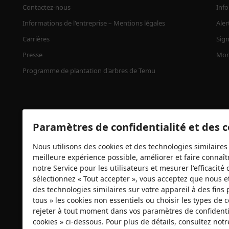
Contactez-nous
Info
Informations de l'entreprise – Mentions légales
Aler
Carrières
Sign
Presse
Mon
Programme de plantation d'arbres de Temu
Paramètres de confidentialité et des 
Nous utilisons des cookies et des technologies similaires 
meilleure expérience possible, améliorer et faire connaîtr
notre Service pour les utilisateurs et mesurer l'efficacit
Certificats de sécurité
sélectionnez « Tout accepter », vous acceptez que nous e
des technologies similaires sur votre appareil à des fins 
tous » les cookies non essentiels ou choisir les types de
rejeter à tout moment dans vos paramètres de confidentia
cookies » ci-dessous. Pour plus de détails, consultez not