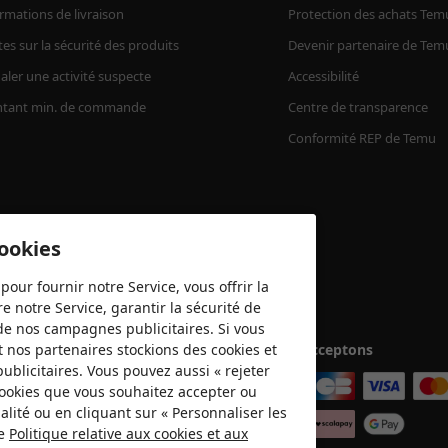
rmations de livraison
Protection des achats Tem
tes sur la sécurité des produits
Devenir partenaire de Tem
aler une activité suspecte
Accessibilité
tant min. de commande
Centre de transparence
Conformité REP de Temu
cookies
pour fournir notre Service, vous offrir la
e notre Service, garantir la sécurité de
é de nos campagnes publicitaires. Si vous
t nos partenaires stockions des cookies et
Nous acceptons
publicitaires. Vous pouvez aussi « rejeter
 cookies que vous souhaitez accepter ou
lité ou en cliquant sur « Personnaliser les
re
Politique relative aux cookies et aux