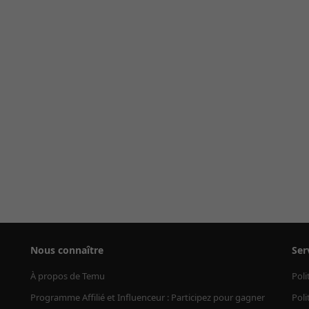
Nous connaître
Ser
À propos de Temu
Poli
Programme Affilié et Influenceur : Participez pour gagner
Poli