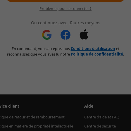
Problème pour se connecter ?
Ou continuez avec d’autres moyens
En continuant, vous acceptez nos
Conditions d'utilisation
et
reconnaissez que vous avez lu notre
Politique de confidentialité
.
vice client
Aide
tique de retour et de remboursement
Centre d’aide et FAQ
tique en matière de propriété intellectuelle
Centre de sécurité