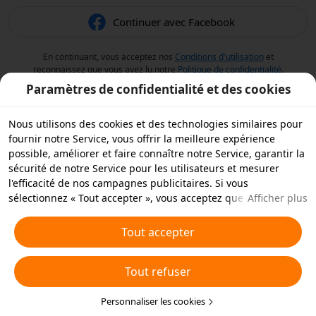
Continuer avec Facebook
En continuant, vous acceptez nos
Conditions d'utilisation
et
reconnaissez que vous avez lu notre
Politique de confidentialité
.
Paramètres de confidentialité et des cookies
Nous utilisons des cookies et des technologies similaires pour
fournir notre Service, vous offrir la meilleure expérience
possible, améliorer et faire connaître notre Service, garantir la
sécurité de notre Service pour les utilisateurs et mesurer
l'efficacité de nos campagnes publicitaires. Si vous
sélectionnez « Tout accepter », vous acceptez que nous et nos
Afficher plus
partenaires stockions des cookies et des technologies
similaires sur votre appareil à des fins publicitaires. Vous
Tout accepter
pouvez aussi « rejeter tous » les cookies non essentiels ou
choisir les types de cookies que vous souhaitez accepter ou
Tout refuser
rejeter à tout moment dans vos paramètres de confidentialité
ou en cliquant sur « Personnaliser les cookies » ci-dessous.
Pour plus de détails, consultez notre
Personnaliser les cookies
Politique relative aux