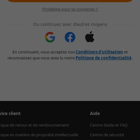
Problème pour se connecter ?
Ou continuez avec d’autres moyens
En continuant, vous acceptez nos
Conditions d'utilisation
et
reconnaissez que vous avez lu notre
Politique de confidentialité
.
vice client
Aide
tique de retour et de remboursement
Centre d’aide et FAQ
tique en matière de propriété intellectuelle
Centre de sécurité