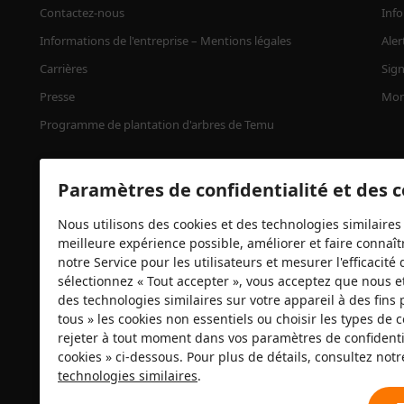
Contactez-nous
Info
Informations de l'entreprise – Mentions légales
Aler
Carrières
Sign
Presse
Mon
Programme de plantation d'arbres de Temu
Paramètres de confidentialité et des 
Nous utilisons des cookies et des technologies similaires 
meilleure expérience possible, améliorer et faire connaîtr
notre Service pour les utilisateurs et mesurer l'efficacit
sélectionnez « Tout accepter », vous acceptez que nous e
des technologies similaires sur votre appareil à des fins 
Certificats de sécurité
tous » les cookies non essentiels ou choisir les types de
rejeter à tout moment dans vos paramètres de confidentia
cookies » ci-dessous. Pour plus de détails, consultez not
technologies similaires
.