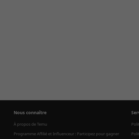
Nous connaître
Ser
À propos de Temu
Poli
Programme Affilié et Influenceur : Participez pour gagner
Poli