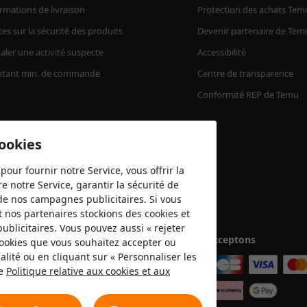
rmations de livraison
Protection des achats Tem
tes sur la sécurité des produits
Devenir partenaire de Tem
aler une activité suspecte
Accessibilité
tant min. de commande
Centre de transparence
Conformité REP de Temu
cookies
pour fournir notre Service, vous offrir la
e notre Service, garantir la sécurité de
é de nos campagnes publicitaires. Si vous
t nos partenaires stockions des cookies et
publicitaires. Vous pouvez aussi « rejeter
Nous acceptons
 cookies que vous souhaitez accepter ou
lité ou en cliquant sur « Personnaliser les
re
Politique relative aux cookies et aux