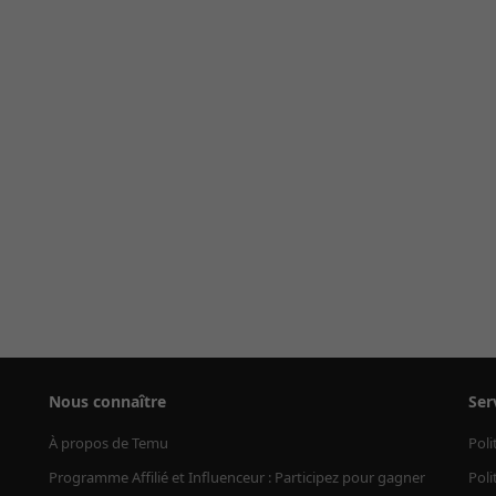
Nous connaître
Ser
À propos de Temu
Poli
Programme Affilié et Influenceur : Participez pour gagner
Poli