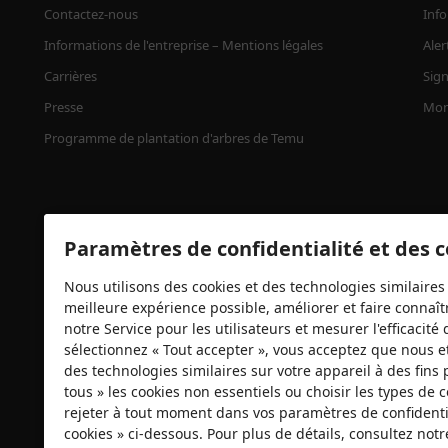
Contactez-nous
Info
Informations de l'entreprise – Mentions légales
Aler
Carrières
Sign
Presse
Mon
Programme de plantation d'arbres de Temu
Paramètres de confidentialité et des 
Nous utilisons des cookies et des technologies similaires 
meilleure expérience possible, améliorer et faire connaîtr
notre Service pour les utilisateurs et mesurer l'efficacit
Certificats de sécurité
sélectionnez « Tout accepter », vous acceptez que nous e
des technologies similaires sur votre appareil à des fins 
tous » les cookies non essentiels ou choisir les types de
rejeter à tout moment dans vos paramètres de confidentia
cookies » ci-dessous. Pour plus de détails, consultez not