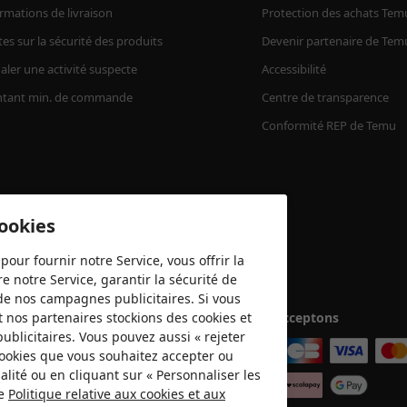
rmations de livraison
Protection des achats Tem
tes sur la sécurité des produits
Devenir partenaire de Tem
aler une activité suspecte
Accessibilité
tant min. de commande
Centre de transparence
Conformité REP de Temu
cookies
pour fournir notre Service, vous offrir la
e notre Service, garantir la sécurité de
é de nos campagnes publicitaires. Si vous
t nos partenaires stockions des cookies et
Nous acceptons
publicitaires. Vous pouvez aussi « rejeter
 cookies que vous souhaitez accepter ou
lité ou en cliquant sur « Personnaliser les
re
Politique relative aux cookies et aux