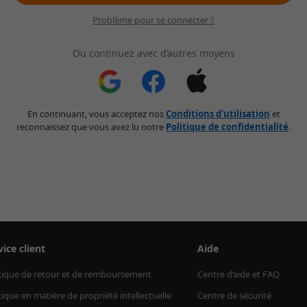
Problème pour se connecter ?
Ou continuez avec d’autres moyens
En continuant, vous acceptez nos
Conditions d'utilisation
et
reconnaissez que vous avez lu notre
Politique de confidentialité
.
vice client
Aide
tique de retour et de remboursement
Centre d’aide et FAQ
tique en matière de propriété intellectuelle
Centre de sécurité