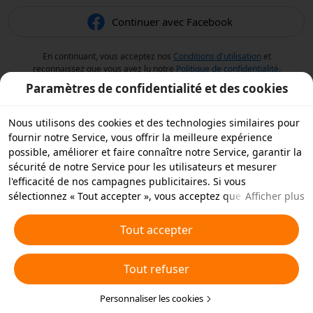
Continuer avec Facebook
En continuant, vous acceptez nos
Conditions d'utilisation
et
reconnaissez que vous avez lu notre
Politique de confidentialité
.
Paramètres de confidentialité et des cookies
Nous utilisons des cookies et des technologies similaires pour
fournir notre Service, vous offrir la meilleure expérience
possible, améliorer et faire connaître notre Service, garantir la
sécurité de notre Service pour les utilisateurs et mesurer
l'efficacité de nos campagnes publicitaires. Si vous
sélectionnez « Tout accepter », vous acceptez que nous et nos
Afficher plus
partenaires stockions des cookies et des technologies
similaires sur votre appareil à des fins publicitaires. Vous
Tout accepter
pouvez aussi « rejeter tous » les cookies non essentiels ou
choisir les types de cookies que vous souhaitez accepter ou
Tout refuser
rejeter à tout moment dans vos paramètres de confidentialité
ou en cliquant sur « Personnaliser les cookies » ci-dessous.
Pour plus de détails, consultez notre
Personnaliser les cookies
Politique relative aux