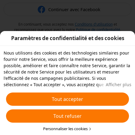
Continuer avec Facebook
En continuant, vous acceptez nos
Conditions d'utilisation
et
reconnaissez que vous avez lu notre
Politique de confidentialité
.
Paramètres de confidentialité et des cookies
Nous utilisons des cookies et des technologies similaires pour
fournir notre Service, vous offrir la meilleure expérience
possible, améliorer et faire connaître notre Service, garantir la
sécurité de notre Service pour les utilisateurs et mesurer
l'efficacité de nos campagnes publicitaires. Si vous
sélectionnez « Tout accepter », vous acceptez que nous et nos
Afficher plus
partenaires stockions des cookies et des technologies
similaires sur votre appareil à des fins publicitaires. Vous
Tout accepter
pouvez aussi « rejeter tous » les cookies non essentiels ou
choisir les types de cookies que vous souhaitez accepter ou
Tout refuser
rejeter à tout moment dans vos paramètres de confidentialité
ou en cliquant sur « Personnaliser les cookies » ci-dessous.
Pour plus de détails, consultez notre
Personnaliser les cookies
Politique relative aux