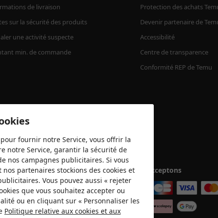
rmations de livraison
Protection des achats Tem
tes sur la sécurité des produits
Devenir partenaire de Tem
aler une activité suspecte
Accessibilité
tant min. de commande
Centre de transparence
Conformité REP de Temu
cookies
pour fournir notre Service, vous offrir la
e notre Service, garantir la sécurité de
é de nos campagnes publicitaires. Si vous
t nos partenaires stockions des cookies et
Nous acceptons
publicitaires. Vous pouvez aussi « rejeter
 cookies que vous souhaitez accepter ou
lité ou en cliquant sur « Personnaliser les
re
Politique relative aux cookies et aux