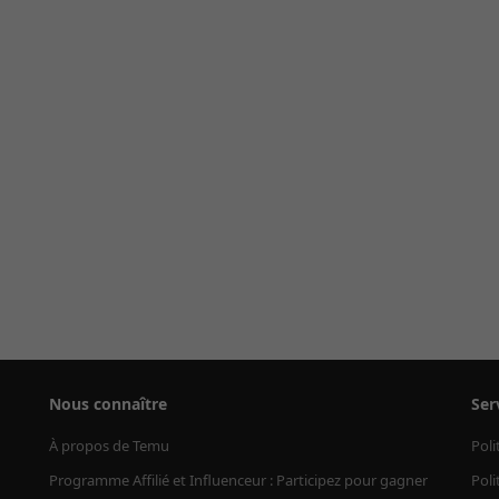
Nous connaître
Ser
À propos de Temu
Poli
Programme Affilié et Influenceur : Participez pour gagner
Poli