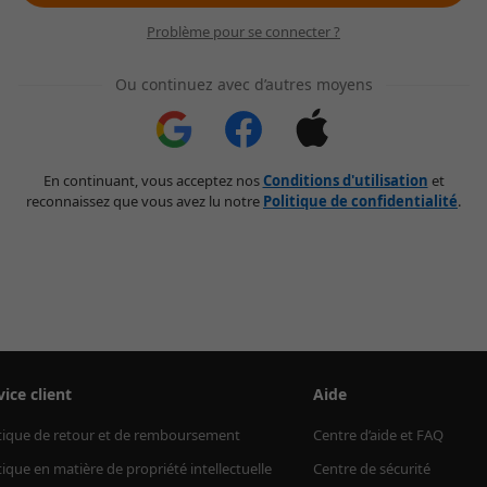
Problème pour se connecter ?
Ou continuez avec d’autres moyens
En continuant, vous acceptez nos
Conditions d'utilisation
et
reconnaissez que vous avez lu notre
Politique de confidentialité
.
vice client
Aide
tique de retour et de remboursement
Centre d’aide et FAQ
tique en matière de propriété intellectuelle
Centre de sécurité