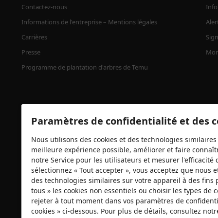
Contactez-nous
Info
Informations de l'entreprise – Mentions légales
Aler
Carrières
Sign
Presse
Mon
Programme de plantation d'arbres de Temu
Paramètres de confidentialité et des 
Nous utilisons des cookies et des technologies similaires 
meilleure expérience possible, améliorer et faire connaîtr
notre Service pour les utilisateurs et mesurer l'efficacit
Certificats de sécurité
sélectionnez « Tout accepter », vous acceptez que nous e
des technologies similaires sur votre appareil à des fins 
tous » les cookies non essentiels ou choisir les types de
rejeter à tout moment dans vos paramètres de confidentia
cookies » ci-dessous. Pour plus de détails, consultez not