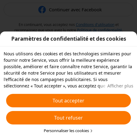
Continuer avec Facebook
En continuant, vous acceptez nos
Conditions d'utilisation
et
reconnaissez que vous avez lu notre
Politique de confidentialité
.
Paramètres de confidentialité et des cookies
Nous utilisons des cookies et des technologies similaires pour
fournir notre Service, vous offrir la meilleure expérience
possible, améliorer et faire connaître notre Service, garantir la
sécurité de notre Service pour les utilisateurs et mesurer
l'efficacité de nos campagnes publicitaires. Si vous
sélectionnez « Tout accepter », vous acceptez que nous et nos
Afficher plus
partenaires stockions des cookies et des technologies
similaires sur votre appareil à des fins publicitaires. Vous
Tout accepter
pouvez aussi « rejeter tous » les cookies non essentiels ou
choisir les types de cookies que vous souhaitez accepter ou
Tout refuser
rejeter à tout moment dans vos paramètres de confidentialité
ou en cliquant sur « Personnaliser les cookies » ci-dessous.
Pour plus de détails, consultez notre
Personnaliser les cookies
Politique relative aux