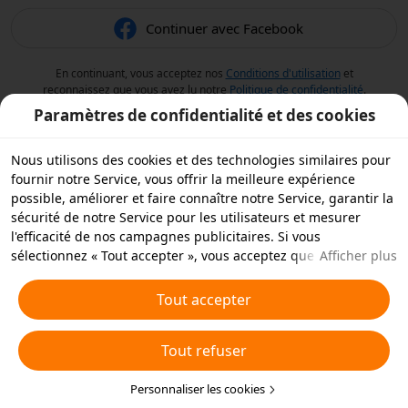
Continuer avec Facebook
En continuant, vous acceptez nos
Conditions d'utilisation
et
reconnaissez que vous avez lu notre
Politique de confidentialité
.
Paramètres de confidentialité et des cookies
Nous utilisons des cookies et des technologies similaires pour
fournir notre Service, vous offrir la meilleure expérience
possible, améliorer et faire connaître notre Service, garantir la
sécurité de notre Service pour les utilisateurs et mesurer
l'efficacité de nos campagnes publicitaires. Si vous
sélectionnez « Tout accepter », vous acceptez que nous et nos
Afficher plus
partenaires stockions des cookies et des technologies
similaires sur votre appareil à des fins publicitaires. Vous
Tout accepter
pouvez aussi « rejeter tous » les cookies non essentiels ou
choisir les types de cookies que vous souhaitez accepter ou
Tout refuser
rejeter à tout moment dans vos paramètres de confidentialité
ou en cliquant sur « Personnaliser les cookies » ci-dessous.
Pour plus de détails, consultez notre
Personnaliser les cookies
Politique relative aux