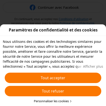
Continuer avec Facebook
En continuant, vous acceptez nos
Conditions d'utilisation
et
reconnaissez que vous avez lu notre
Politique de confidentialité
.
Paramètres de confidentialité et des cookies
Nous utilisons des cookies et des technologies similaires pour
fournir notre Service, vous offrir la meilleure expérience
possible, améliorer et faire connaître notre Service, garantir la
sécurité de notre Service pour les utilisateurs et mesurer
l'efficacité de nos campagnes publicitaires. Si vous
sélectionnez « Tout accepter », vous acceptez que nous et nos
Afficher plus
partenaires stockions des cookies et des technologies
similaires sur votre appareil à des fins publicitaires. Vous
Tout accepter
pouvez aussi « rejeter tous » les cookies non essentiels ou
choisir les types de cookies que vous souhaitez accepter ou
Tout refuser
rejeter à tout moment dans vos paramètres de confidentialité
ou en cliquant sur « Personnaliser les cookies » ci-dessous.
Pour plus de détails, consultez notre
Personnaliser les cookies
Politique relative aux