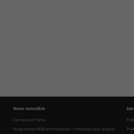
Nous connaître
Ser
À propos de Temu
Poli
Programme Affilié et Influenceur : Participez pour gagner
Poli