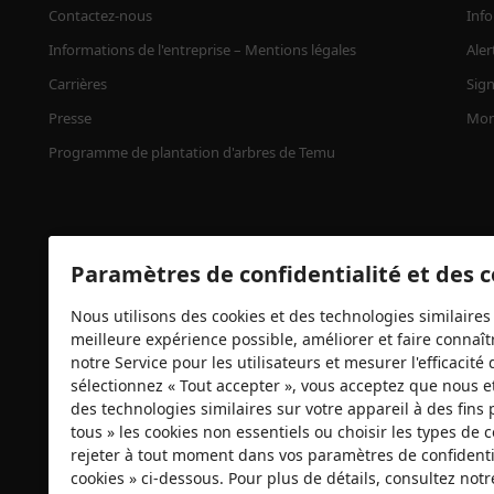
Contactez-nous
Info
Informations de l'entreprise – Mentions légales
Aler
Carrières
Sign
Presse
Mon
Programme de plantation d'arbres de Temu
Paramètres de confidentialité et des 
Nous utilisons des cookies et des technologies similaires 
meilleure expérience possible, améliorer et faire connaîtr
notre Service pour les utilisateurs et mesurer l'efficacit
Certificats de sécurité
sélectionnez « Tout accepter », vous acceptez que nous e
des technologies similaires sur votre appareil à des fins 
tous » les cookies non essentiels ou choisir les types de
rejeter à tout moment dans vos paramètres de confidentia
cookies » ci-dessous. Pour plus de détails, consultez not