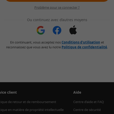
Problème pour se connecter ?
Ou continuez avec d’autres moyens
En continuant, vous acceptez nos
Conditions d'utilisation
et
reconnaissez que vous avez lu notre
Politique de confidentialité
.
vice client
Aide
tique de retour et de remboursement
Centre d’aide et FAQ
tique en matière de propriété intellectuelle
Centre de sécurité