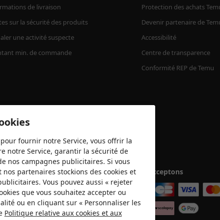
rmations de livraison
Protection des achats Tem
tes sur la sécurité des produits
Devenir partenaire de Tem
aler une activité suspecte
Accessibilité
tant min. de commande
Centre de transparence
Conformité REP de Temu
cookies
pour fournir notre Service, vous offrir la
e notre Service, garantir la sécurité de
é de nos campagnes publicitaires. Si vous
t nos partenaires stockions des cookies et
Nous acceptons
publicitaires. Vous pouvez aussi « rejeter
 cookies que vous souhaitez accepter ou
lité ou en cliquant sur « Personnaliser les
re
Politique relative aux cookies et aux