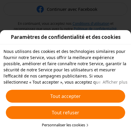
Continuer avec Facebook
En continuant, vous acceptez nos
Conditions d'utilisation
et
reconnaissez que vous avez lu notre
Politique de confidentialité
.
Paramètres de confidentialité et des cookies
Nous utilisons des cookies et des technologies similaires pour
fournir notre Service, vous offrir la meilleure expérience
possible, améliorer et faire connaître notre Service, garantir la
sécurité de notre Service pour les utilisateurs et mesurer
l'efficacité de nos campagnes publicitaires. Si vous
sélectionnez « Tout accepter », vous acceptez que nous et nos
Afficher plus
partenaires stockions des cookies et des technologies
similaires sur votre appareil à des fins publicitaires. Vous
Tout accepter
pouvez aussi « rejeter tous » les cookies non essentiels ou
choisir les types de cookies que vous souhaitez accepter ou
Tout refuser
rejeter à tout moment dans vos paramètres de confidentialité
ou en cliquant sur « Personnaliser les cookies » ci-dessous.
Pour plus de détails, consultez notre
Personnaliser les cookies
Politique relative aux