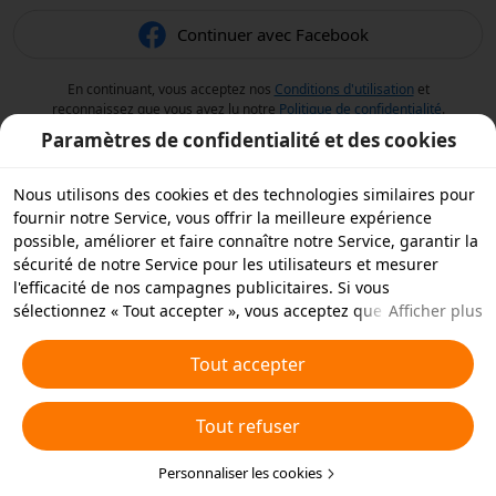
Continuer avec Facebook
En continuant, vous acceptez nos
Conditions d'utilisation
et
reconnaissez que vous avez lu notre
Politique de confidentialité
.
Paramètres de confidentialité et des cookies
Nous utilisons des cookies et des technologies similaires pour
fournir notre Service, vous offrir la meilleure expérience
possible, améliorer et faire connaître notre Service, garantir la
sécurité de notre Service pour les utilisateurs et mesurer
l'efficacité de nos campagnes publicitaires. Si vous
sélectionnez « Tout accepter », vous acceptez que nous et nos
Afficher plus
partenaires stockions des cookies et des technologies
similaires sur votre appareil à des fins publicitaires. Vous
Tout accepter
pouvez aussi « rejeter tous » les cookies non essentiels ou
choisir les types de cookies que vous souhaitez accepter ou
Tout refuser
rejeter à tout moment dans vos paramètres de confidentialité
ou en cliquant sur « Personnaliser les cookies » ci-dessous.
Pour plus de détails, consultez notre
Personnaliser les cookies
Politique relative aux