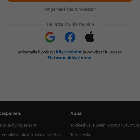
Ongelmia kirjautumisessa?
Tai jatka muilla tavoilla
Jatkamalla hyväksyt
Käyttöehdot
ja vahvistat lukeneesi
Tietosuojakäytännön
.
kaspalvelu
Apua
tus- ja hyvitysehdot
Tukikeskus ja usein kysytyt kysymyks
eriaalioikeuksia koskevat ehdot
Turvakeskus