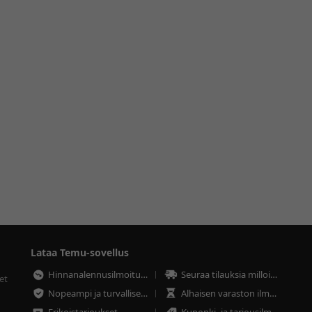
Lataa Temu-sovellus
Hinnanalennusilmoitukset
Seuraa tilauksia milloin tahansa
et
Nopeampi ja turvallisempi maksaminen
Alhaisen varaston ilmoitukset