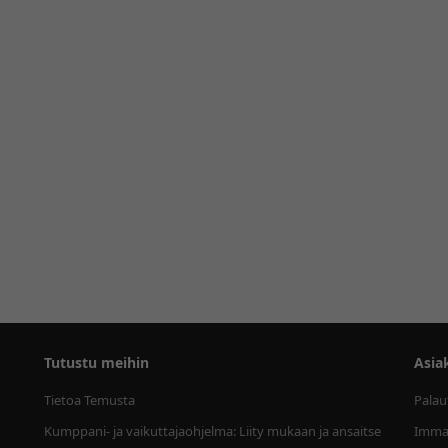
Tutustu meihin
Asia
Tietoa Temusta
Palau
Kumppani- ja vaikuttajaohjelma: Liity mukaan ja ansaitse
Immat